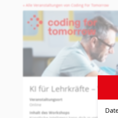
Zum
« Alle Veranstaltungen von Coding For Tomorrow
Haupt-
Inhalt
springen
KI für Lehrkräfte – Von
Veranstaltungsort
Online
Date
Inhalt des Workshops
Künstliche Intelligenz kann dich in vielen Bereic