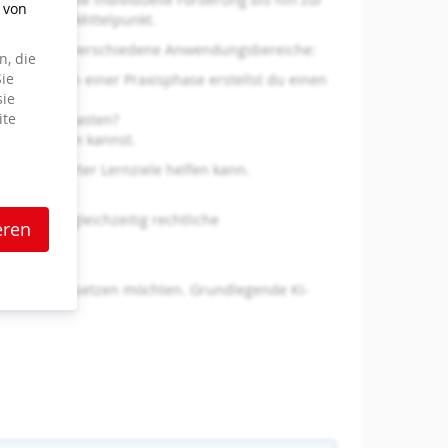
g von
 Alltag
im Mittelpunkt.
 behandeln wir verschiedene Anwendungsbereiche:
, die
ie
aufbauen? In einer Praxisphase erstellst du einen
sie
ite
 mit KI entlasten?
sation nutzen kannst.
enzorientierter Lernziele helfen kann.
htern und gleichzeitig rechtliche
eren
eitsalltag einsetzen möchten. Grundlegende KI-