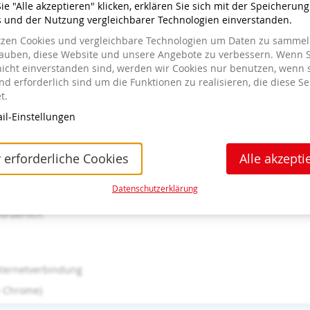
e "Alle akzeptieren" klicken, erklären Sie sich mit der Speicherun
ng steht KI deshalb als
praktisches Werkzeug für Ihren schulischen
s und der Nutzung vergleichbarer Technologien einverstanden.
nnvoll in deine eigenen Arbeitsprozesse integrieren kannst. Dabei
tzen Cookies und vergleichbare Technologien um Daten zu sammeln
lauben, diese Website und unsere Angebote zu verbessern. Wenn S
fen dir bei der Planung? Wie kannst du einen effizienten Workflow 
nicht einverstanden sind, werden wir Cookies nur benutzen, wenn 
erst aus, wie KI individuelle Förderung unterstützt.
d erforderlich sind um die Funktionen zu realisieren, die diese Se
n sich administrative Aufgaben und die strukturierte Nachbereitung
t.
ktische Tipps, wie du ChatGPT für deine persönliche Arbeitsorgani
il-Einstellungen
 Anwendungsfällen
: Du übst z. B., wie KI beim Formulieren kompet
hren praxisnah, wie Sie mit KI Zeit sparen, Arbeitsprozesse erleic
 erforderliche Cookies
Alle akzepti
Datenschutzerklärung
r Schulformen sowie Pädagog*innen, die KI-Tools aktiv in ihrem Arb
orderlich.
nternetverbindung
e Chrome)